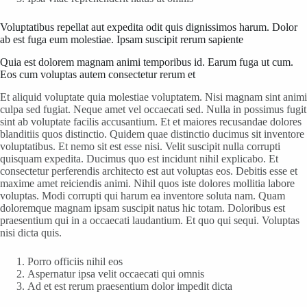
Voluptatibus repellat aut expedita odit quis dignissimos harum. Dolor
ab est fuga eum molestiae. Ipsam suscipit rerum sapiente
Quia est dolorem magnam animi temporibus id. Earum fuga ut cum.
Eos cum voluptas autem consectetur rerum et
Et aliquid voluptate quia molestiae voluptatem. Nisi magnam sint animi
culpa sed fugiat. Neque amet vel occaecati sed. Nulla in possimus fugit
sint ab voluptate facilis accusantium. Et et maiores recusandae dolores
blanditiis quos distinctio. Quidem quae distinctio ducimus sit inventore
voluptatibus. Et nemo sit est esse nisi. Velit suscipit nulla corrupti
quisquam expedita. Ducimus quo est incidunt nihil explicabo. Et
consectetur perferendis architecto est aut voluptas eos. Debitis esse et
maxime amet reiciendis animi. Nihil quos iste dolores mollitia labore
voluptas. Modi corrupti qui harum ea inventore soluta nam. Quam
doloremque magnam ipsam suscipit natus hic totam. Doloribus est
praesentium qui in a occaecati laudantium. Et quo qui sequi. Voluptas
nisi dicta quis.
Porro officiis nihil eos
Aspernatur ipsa velit occaecati qui omnis
Ad et est rerum praesentium dolor impedit dicta