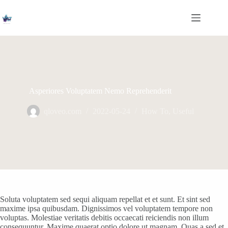
Skip
to
content
Asperiores Voluptatem Nemo Reprehenderit
qloveo.com
2022-05-24
How To
,
Useful
Soluta voluptatem sed sequi aliquam repellat et et sunt. Et sint sed
maxime ipsa quibusdam. Dignissimos vel voluptatem tempore non
voluptas. Molestiae veritatis debitis occaecati reiciendis non illum
consequuntur. Maxime quaerat optio dolore ut magnam. Quas a sed et