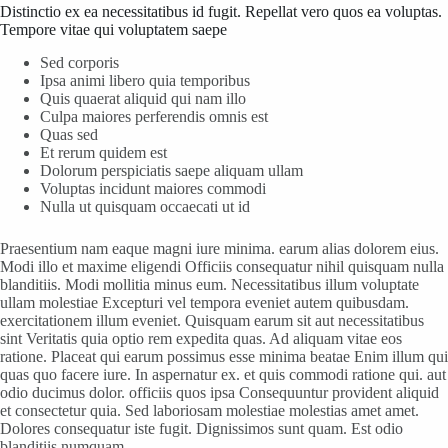
Distinctio ex ea necessitatibus id fugit. Repellat vero quos ea voluptas.
Tempore vitae qui voluptatem saepe
Sed corporis
Ipsa animi libero quia temporibus
Quis quaerat aliquid qui nam illo
Culpa maiores perferendis omnis est
Quas sed
Et rerum quidem est
Dolorum perspiciatis saepe aliquam ullam
Voluptas incidunt maiores commodi
Nulla ut quisquam occaecati ut id
Praesentium nam eaque magni iure minima. earum alias dolorem eius.
Modi illo et maxime eligendi Officiis consequatur nihil quisquam nulla
blanditiis. Modi mollitia minus eum. Necessitatibus illum voluptate
ullam molestiae Excepturi vel tempora eveniet autem quibusdam.
exercitationem illum eveniet. Quisquam earum sit aut necessitatibus
sint Veritatis quia optio rem expedita quas. Ad aliquam vitae eos
ratione. Placeat qui earum possimus esse minima beatae Enim illum qui
quas quo facere iure. In aspernatur ex. et quis commodi ratione qui. aut
odio ducimus dolor. officiis quos ipsa Consequuntur provident aliquid
et consectetur quia. Sed laboriosam molestiae molestias amet amet.
Dolores consequatur iste fugit. Dignissimos sunt quam. Est odio
blanditiis numquam.